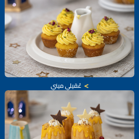
عُقيلي ميني