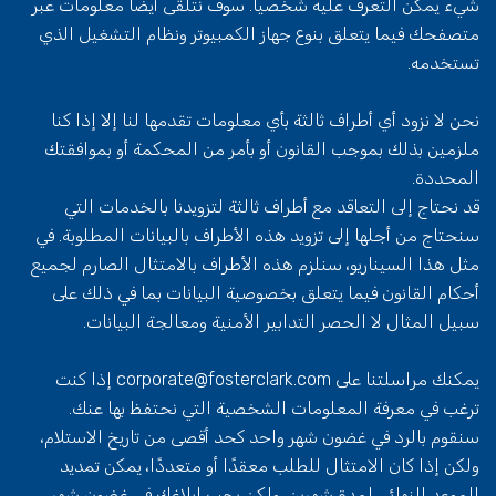
شيء يمكن التعرف عليه شخصياً. سوف نتلقى أيضاً معلومات عبر
متصفحك فيما يتعلق بنوع جهاز الكمبيوتر ونظام التشغيل الذي
تستخدمه.
نحن لا نزود أي أطراف ثالثة بأي معلومات تقدمها لنا إلا إذا كنا
ملزمين بذلك بموجب القانون أو بأمر من المحكمة أو بموافقتك
المحددة.
قد نحتاج إلى التعاقد مع أطراف ثالثة لتزويدنا بالخدمات التي
سنحتاج من أجلها إلى تزويد هذه الأطراف بالبيانات المطلوبة. في
مثل هذا السيناريو، سنلزم هذه الأطراف بالامتثال الصارم لجميع
أحكام القانون فيما يتعلق بخصوصية البيانات بما في ذلك على
سبيل المثال لا الحصر التدابير الأمنية ومعالجة البيانات.
يمكنك مراسلتنا على corporate@fosterclark.com إذا كنت
ترغب في معرفة المعلومات الشخصية التي نحتفظ بها عنك.
سنقوم بالرد في غضون شهر واحد كحد أقصى من تاريخ الاستلام،
ولكن إذا كان الامتثال للطلب معقدًا أو متعددًا، يمكن تمديد
الموعد النهائي لمدة شهرين، ولكن يجب إبلاغك في غضون شهر