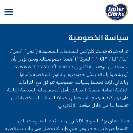
سياسة الخصوصية
تدرك شركة فوستر كلاركس للمنتجات المحدودة (“نحن”، “نحن”،
“لنا”، “لنا”، “FCP”، “الشركة”) أهمية خصوصيتك. ونحن نؤمن بأن
مستخدمي موقعنا الإلكتروني www.thetasteofhome.ae يجب
أن يشعروا بالثقة بشأن خصوصية بياناتهم الشخصية وأمانها.
وبالتالي، فإننا نحتفظ بسياسة خصوصية تتوافق مع التزامات
اللائحة العامة لحماية البيانات. نأمل أن تساعدك السياسة التالية
على فهم كيفية جمع واستخدام وحماية البيانات الشخصية التي
تقدمها لنا من خلال موقعنا الإلكتروني.
فيما يتعلق بهذا الموقع الإلكتروني باستثناء المعلومات التي
تقدمها عن طيب خاطر وعن علم، فإننا لا نحصل على بيانات شخصية