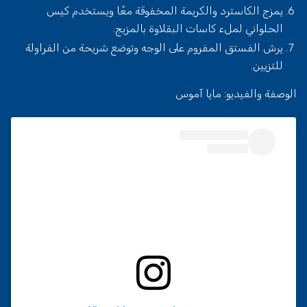
يمزج الكاسترد والكريمة المخفوقة معًا ويستخدم كيس
الحلواني لملء كاسات البقلاوة بالمزيج.
يرش الفستق المفروم على الوجه وتوضع شريحة من الفراولة
للتزيين.
الوصفة والفيديو: مايا آموس