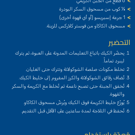
6 قطع من الجبن الكريمي
¼ كوب من مسحوق السكر البودرة
1 جرعة إسبريسو (أو أي قهوة أخرى)
مسحوق الكاكاو من فوستر كلاركس للزينة.
التحضير
يحضّر الكيك باتباع التعليمات المدونة على العبوة، ثم يترك
ليبرد تماماً.
تخلط مكونات صلصة الشوكولاتة وتترك حتى الغليان.
تُضاف رقائق الشوكولاتة والكرز المفروم إلى خليط الكيك.
تُخفق الجبنة حتى تصبح ناعمة ثم تُخلط مع الكريمة والسكر
والقهوة.
يُوزّع خليط الكريمة فوق الكيك ويُرشّ مسحوق الكاكاو.
تُحفظ في الثلاجة لمدة ساعتين على الأقل قبل التقديم.
مُعدّة باستخدام