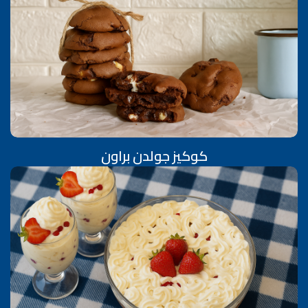
كوكيز جولدن براون