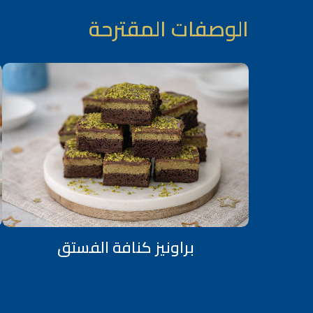
الوصفات المقترحة
براونيز كنافة الفستق