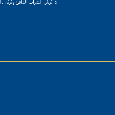
يُرشّ الشراب الدافئ ويُزيّن ب