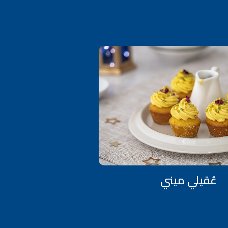
عُقيلي ميني