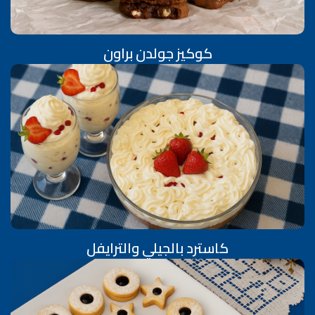
كوكيز جولدن براون
كاسترد بالجيلي والترايفل