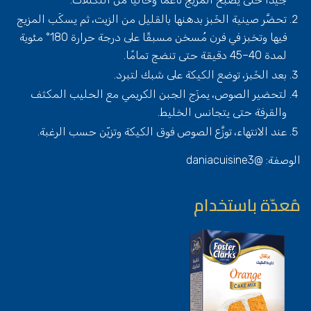
تحضَّر صينية الخَبز بدهنها بالقليل من الزيت، ثم يسكَب المزيج
فيها وتخبز في فرن مُسخن مسبقًا على درجة حرارة 180° مئوية
لمدة 40–45 دقيقة حتى تنضج تمامًا.
بعد الخَبز، توضع الكيكة على شبك لتبرد.
لتحضير الصوص، يمزَج الجبن الكريمي مع الحليب المكثف
والقرفة حتى يتجانس الخليط.
عند الانتهاء، توزَّع الصوص فوق الكيكة وتزيّن حسب الرغبة.
الوصفة: @daniacuisine3
مُعدّة باستخدام