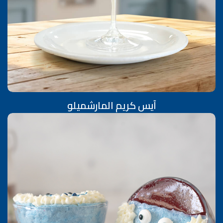
آيس كريم المارشميلو