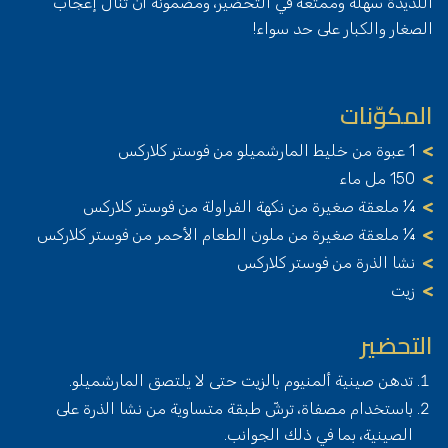
اللذيذة سهلة وممتعة في التحضير، ومضمونة أن تنال إعجاب
الصغار والكبار على حد سواء!
المكوّنات
1 عبوة من خليط المارشميلو من فوستر كلاركس
150 مل ماء
¼ ملعقة صغيرة من نكهة الفراولة من فوستر كلاركس
¼ ملعقة صغيرة من ملون الطعام الأحمر من فوستر كلاركس
نشا الذرة من فوستر كلاركس
زيت
التحضير
تدهن صينية ألمنيوم بالزيت حتى لا يلتصق المارشميلو.
باستخدام مصفاة، ترشّ طبقة متساوية من نشا الذرة على
الصينية، بما في ذلك الجوانب.