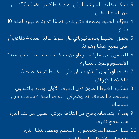
يسكب خليط المارشميلو في وعاء خلط كبير، ويضاف 150 مل
من الماء المغلي.
يحرّك الخليط بملعقة حتى يذوب تمامًا، ثم يترك ليبرد لمدة 10
دقائق.
يخفق الخليط بخلاط كهربائي على سرعة عالية لمدة 4 دقائق، أو
حتى يصبح هشًا وهوائيًا.
للحصول على مارشميلو بلونين، يسكب نصف الخليط في صينية
الألمنيوم ويفرد بالتساوي.
يضاف أي ألوان أو نكهات إلى باقي الخليط، ثم يخلط جيدًا
بالخلاط الكهربائي.
يسكب الخليط الملون فوق الطبقة الأولى، ويفرد بالتساوي
باستخدام الملعقة. ثم يوضع في الثلاجة لمدة 4 ساعات حتى
يتماسك.
بعد أن يتماسك، يخرج من الثلاجة ويرش القليل من نشا الذرة
على سطح نظيف.
ينقل خليط المارشميلو إلى السطح ويغطّى بنشا الذرة.
يقطّع إلى الأشكال التي تفضلها.